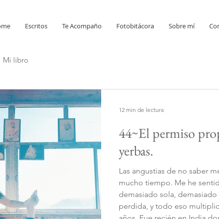
ome
Escritos
Te Acompaño
Fotobitácora
Sobre mí
Co
Mi libro
12 min de lectura
44~El permiso prop
yerbas.
Las angustias de no saber 
mucho tiempo. Me he sentido demasiado fallada,
demasiado sola, demasiado
perdida, y todo eso multipl
años. Fue recién en India d