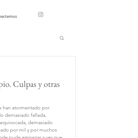
nectemos
io. Culpas y otras
me han atormentado por
 equivocada, demasiado
icado por mil y por muchos
onde pude empezar a ver que