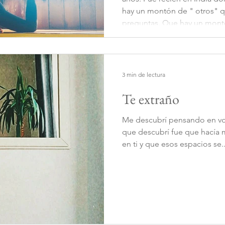
hay un montón de " otros" que tienen las mismas
preguntas. Que hay un montón de otro
han salido de los parámetro
como “normalidad”, que han
que se han desilus
3 min de lectura
Te extraño
Me descubrí pensando en vos 
que descubrí fue que hacía
en ti y que esos espacios se..