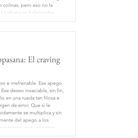
colinas, pero eso no la
… La pluma se balanceaba
dos como si bailara. Parecía
n cualquier momento
pasana: El craving
so e irrefrenable. Ese apego
se deseo insaciable, sin fin,
lo en una rueda tan filosa e
rgen de error. Que si le
idamente se multiplica y sin
mente del apego a los
aving mismo: nos volvemos
ear. Adictos a esa adrenalina,