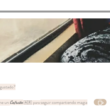
a esa necesidad de movimie
 gustado?
ame un
seguir compartiendo magia
Cafecito
🇦🇷 para