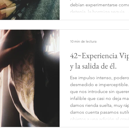
debían experimentarse como 
detenía, la hormiga seguía
profundamente para ambos la
que la pluma iba a caerse e
10 min de lectura
42~Experiencia Vip
y la salida de él.
Ese impulso intenso, podero
desmedido e imperceptible. E
que nos introduce sin querer
infalible que casi no deja ma
damos rienda suelta, muy ráp
darnos cuenta pasamos sutil
objetos a una adición al cr
adictos a la sensación de des