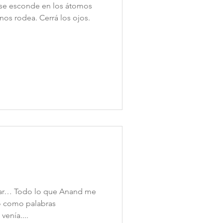
za se esconde en los átomos
os rodea. Cerrá los ojos.
fiar… Todo lo que Anand me
o como palabras
venía....