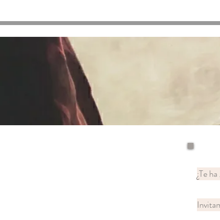
¿Te ha
Invit