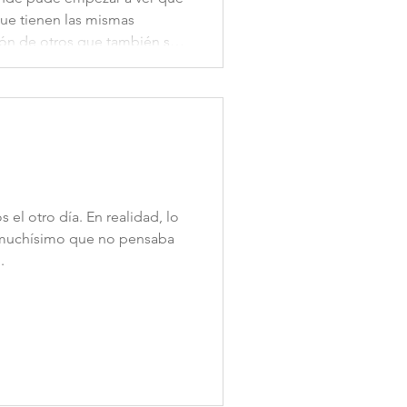
s que también se
s de lo que interpretamos
 explorado otros caminos,
el otro día. En realidad, lo
 muchísimo que no pensaba
.