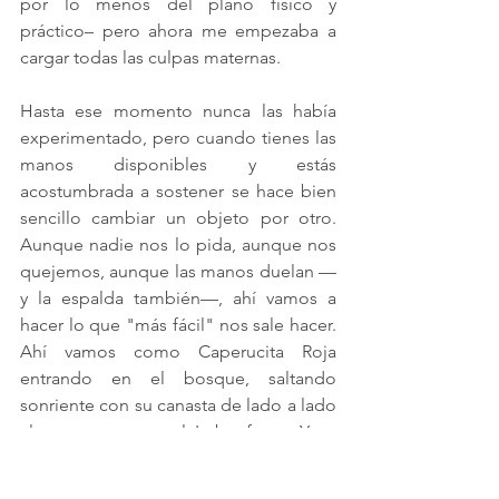
por lo menos del plano físico y 
práctico
–
 pero ahora
 me empezaba a 
cargar todas las culpas maternas. 
Hasta ese momento nunca las había 
experimentado, pero cuando tienes las 
manos disponibles y estás 
acostumbrada a sostener se hace bien 
sencillo cambiar un objeto por otro. 
Aunque nadie nos lo pida, aunque nos 
quejemos, aunque las manos duelan 
—
y la espalda también—, ahí vamos a 
hacer lo que "más fácil" nos sale hacer. 
Ahí vamos como Caperucita Roja 
entrando en el bosque, saltando 
sonriente con su canasta de lado a lado 
al encuentro con el Lobo feroz. 
Y es 
interesante, porque al final la clave no 
está específicamente en la persona ni 