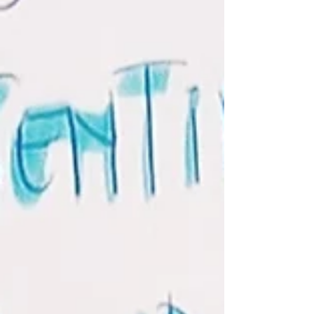
palabras tibetanas de El Dalai Lama en
español. Llegué caminando. Mi “casa” está
casi en la esquina del templo, solo hay que
bajar una callecita 2 minutos caminando, el
tiempo perfecto para conectar internamente
con lo que estás a punto de presenciar. Eran
las 6.30 am y parecía temprano pero ya la
calle principal estaba repleta de
movimiento: monjes