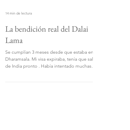
14 min de lectura
La bendición real del Dalai
Lama
Se cumplían 3 meses desde que estaba en
Dharamsala. Mi visa expiraba, tenía que salir
de India pronto . Había intentado muchas
veces tener una audiencia pública con Su
Santidad. Había enviado varios mails y en
todos me lo habían denegado por
diferentes motivos. Después de insistir un
poco, decidí que ponerme a discutir con un
monje detrás de una computadora para
conseguir un lugar me alejaba del verdadero