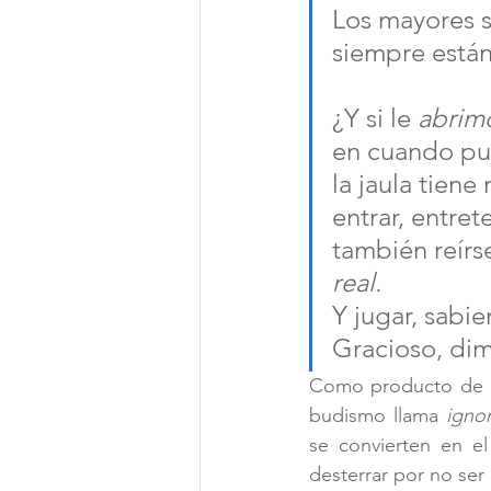
Los mayores s
siempre están
¿Y si le 
abrimo
en cuando pue
la jaula tien
entrar, entret
también reírs
real.
Y jugar, sabi
Gracioso, dim
Como producto de la
budismo llama 
igno
se convierten en el
desterrar por no ser