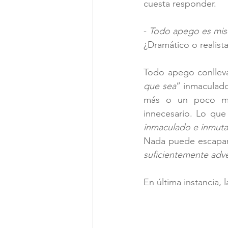
cuesta responder.
- 
Todo apego es mise
¿Dramático o realist
Todo apego conllev
que sea
” inmaculado
más o un poco me
inmaculado e inmuta
Nada puede escapar 
suficientemente adve
En última instancia,