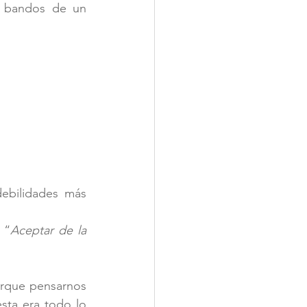
s bandos de un 
ebilidades más 
 “
Aceptar de la 
rque pensarnos 
sta era todo lo 