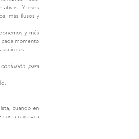
ativas. Y esos 
, más ilusos y 
 ponemos y más 
e cada momento 
s acciones.
onfusión para 
do.
sta, cuando en 
 nos atraviesa a 