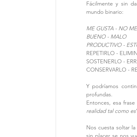
Fácilmente y sin d
mundo binario:
ME GUSTA - NO ME
BUENO - MALO
PRODUCTIVO - EST
REPETIRLO - ELIM
SOSTENERLO - ER
CONSERVARLO - R
Y podríamos continu
profundas.
Entonces, esa frase
realidad tal como es
Nos cuesta soltar la
sin placer se nos vu