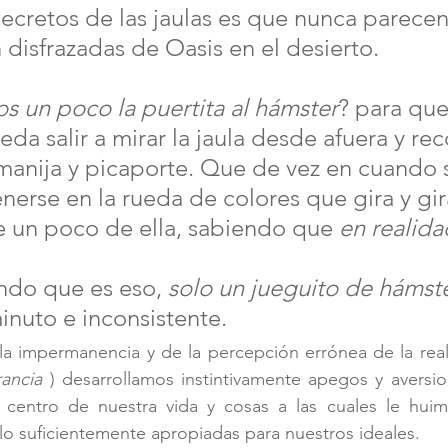
ecretos de las jaulas es que nunca parecen 
 disfrazadas de Oasis en el desierto.
s un poco la puertita al hámster
? para que
da salir a mirar la jaula desde afuera y re
e manija y picaporte. Que de vez en cuando
enerse en la rueda de colores que gira y gi
e un poco de ella, sabiendo que 
en realida
endo que es eso, 
solo un jueguito de hámste
inuto e inconsistente.
 impermanencia y de la percepción errónea de la realid
rancia 
) desarrollamos instintivamente apegos y aversi
 centro de nuestra vida y cosas a las cuales le hui
 lo suficientemente apropiadas para nuestros ideales. 