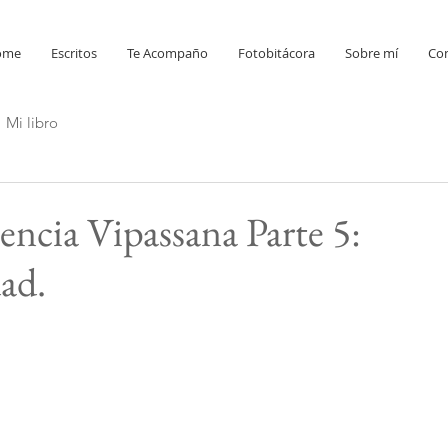
ome
Escritos
Te Acompaño
Fotobitácora
Sobre mí
Co
Mi libro
encia Vipassana Parte 5:
ad.