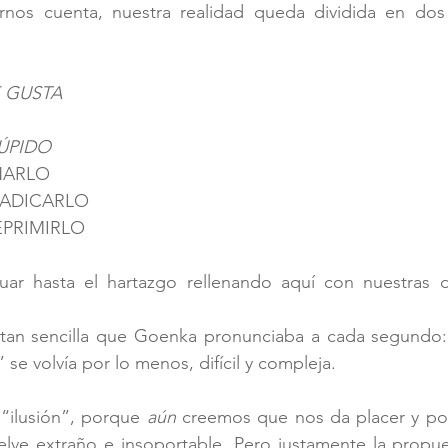
arnos cuenta, nuestra realidad queda dividida en do
 GUSTA 
ÚPIDO
INARLO
RADICARLO
EPRIMIRLO
ar hasta el hartazgo rellenando aquí con nuestras d
 tan sencilla que Goenka pronunciaba a cada segundo:
” se volvía por lo menos, difícil y compleja.
 “ilusión”, porque 
aún 
creemos que nos da placer y po
elve extraño e insoportable. Pero justamente la propue