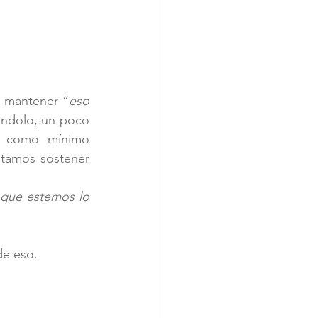
 mantener “
eso 
ándolo, un poco 
 como mínimo 
innecesario. Lo que sí es seguro, es que tarde o temprano eso que intentamos sostener 
que estemos lo 
de eso.