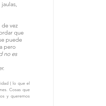
jaulas, 
 de vez 
cordar que 
 se puede 
ra pero 
d no es 
r. 
ad ( lo que el 
ones. Cosas que 
mos y queremos 