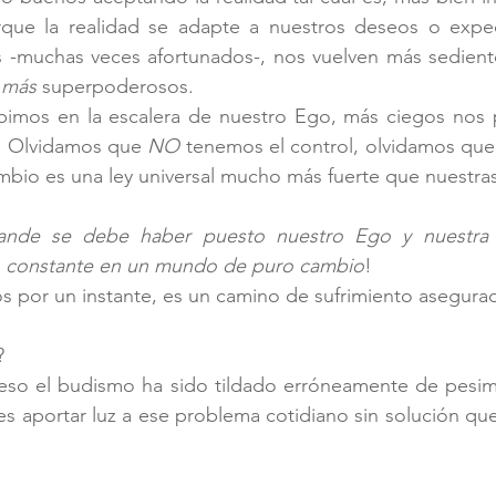
que la realidad se adapte a nuestros deseos o expect
-muchas veces afortunados-, nos vuelven más sedientos
 más
 superpoderosos. 
bimos en la escalera de nuestro Ego, más ciegos nos
a. Olvidamos que 
NO
 tenemos el control, olvidamos qu
ambio es una ley universal mucho más fuerte que nuestra
ande se debe haber puesto nuestro Ego y nuestra c
o constante en un mundo de puro cambio
!
mos por un instante, es un camino de sufrimiento asegura
?
so el budismo ha sido tildado erróneamente de pesimi
 es aportar luz a ese problema cotidiano sin solución que