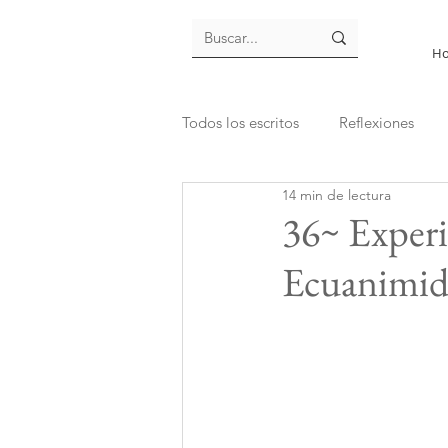
H
Todos los escritos
Reflexiones
14 min de lectura
36~ Experi
Ecuanimid