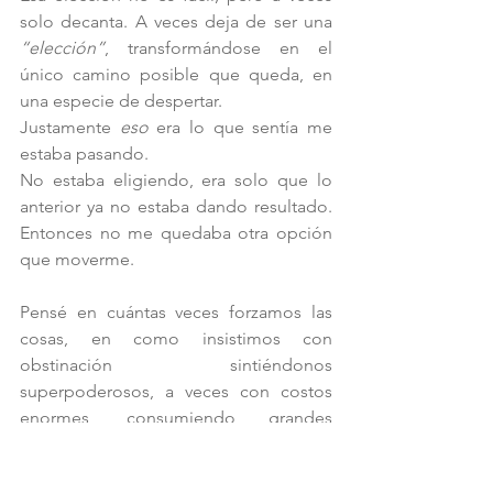
solo decanta. A veces deja de ser una 
“elección”
, transformándose en el 
único camino posible que queda, en 
una especie de despertar.
Justamente 
eso 
era lo que sentía me 
estaba pasando. 
No estaba eligiendo, era solo que lo 
anterior ya no estaba dando resultado. 
Entonces no me quedaba otra opción 
que moverme. 
Pensé en cuántas veces forzamos las 
cosas, en como insistimos con 
obstinación sintiéndonos 
superpoderosos, a veces con costos 
enormes, consumiendo grandes 
montos de nuestra energía como si 
fuera infinita, como si esa batalla no 