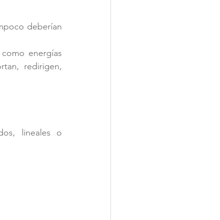
mpoco deberían 
como energías 
tan, redirigen, 
s, lineales o 