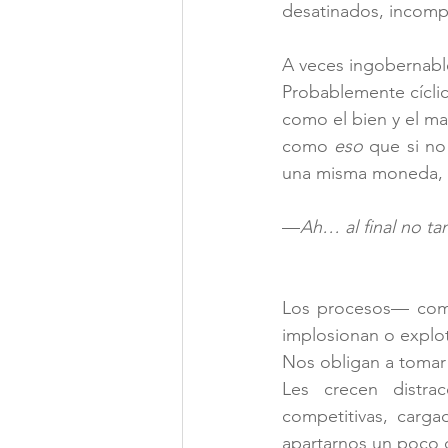
desatinados, incompre
A veces ingobernabl
Probablemente cícli
como el bien y el mal
como
 eso 
que si no
una misma moneda, 
—
Ah… al final no tan
Los procesos
— 
com
implosionan o explot
Nos obligan a tomar 
Les crecen distrac
competitivas, cargad
apartarnos un poco 