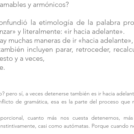
 amables y armónicos?
onfundió la etimología de la palabra pro
zar» y literalmente: «ir hacia adelante». 
ay muchas maneras de ir «hacia adelante»,
ambién incluyen parar, retroceder, recalcu
sto y a veces, 
e.
? pero sí, a veces detenerse también es ir hacia adelant
oporcional, cuanto más nos cuesta detenernos, má
 instintivamente, casi como autómatas. Porque cuando n