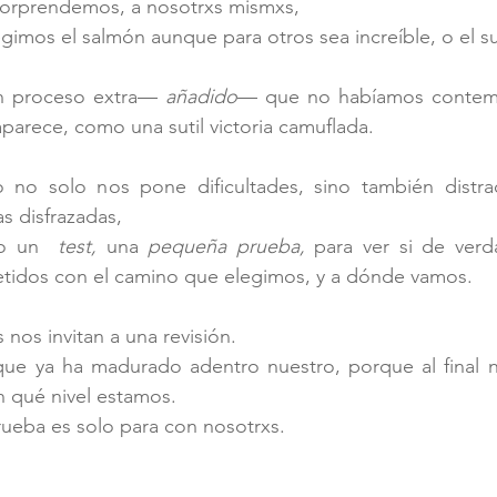
sorprendemos, a nosotrxs mismxs, 
gimos el salmón aunque para otros sea increíble, o el su
n proceso extra
— 
añadido
—
 que no habíamos contemp
aparece, como una sutil victoria camuflada.
 no solo nos pone dificultades, sino también distra
s disfrazadas, 
o un 
 test,
 una 
pequeña prueba, 
para ver si de verd
idos con el camino que elegimos, y a dónde vamos.
nos invitan a una revisión.
que ya ha madurado adentro nuestro, porque al final 
n qué nivel estamos. 
ueba es solo para con nosotrxs.