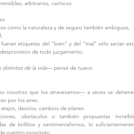
nsibles, arbitrarios, caóticos.
es 
cos como la naturaleza y de seguro también ambiguos,
, 
 fueran etiquetas del “bien” y del “mal” sólo serían est
desprovistos de todo juzgamiento.
 distintos de la vida
— 
pensé de nuevo
o nosotrxs que los atravesamos
—
 a veces se detienen
an por los aires.
atajos, desvíos, cambios de planes.
ciones, obstáculos o también propuestas increíbles
as de brillitos y sentimentalismos, lo suficientemente 
de nuestro propósito.