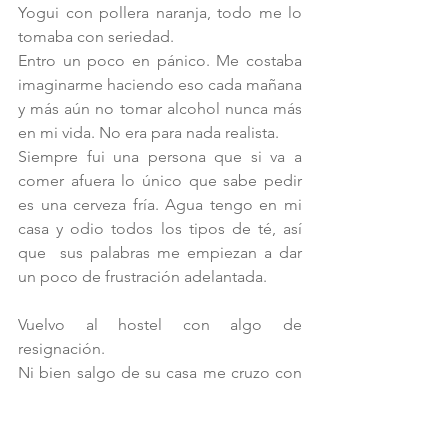
Yogui con pollera naranja, todo me lo 
tomaba con seriedad.
Entro un poco en pánico. Me costaba 
imaginarme haciendo eso cada mañana 
y más aún no tomar alcohol nunca más 
en mi vida. No era para nada realista.
Siempre fui una persona que si va a 
comer afuera lo único que sabe pedir 
es una cerveza fría. Agua tengo en mi 
casa y odio todos los tipos de té, así 
que  sus palabras me empiezan a dar 
un poco de frustración adelantada.  
Vuelvo al hostel con algo de 
resignación.
Ni bien salgo de su casa me cruzo con 
el yogui joven que tiene su espacio de 
Pranayama
 en la casa de al lado. 
También él viste túnica naranja. Estaba 