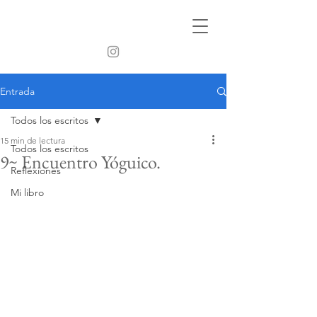
Entrada
Todos los escritos
15 min de lectura
Todos los escritos
9~ Encuentro Yóguico.
Reflexiones
Mi libro