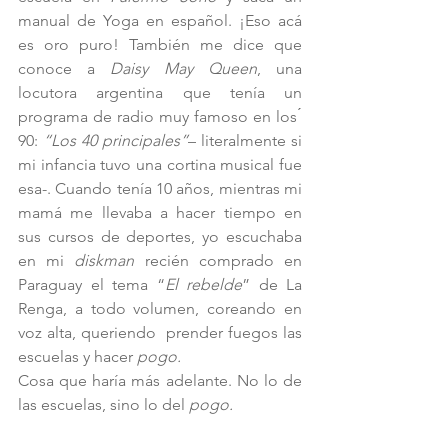
manual de Yoga en español. ¡Eso acá 
es oro puro! También me dice que 
conoce a 
Daisy May Queen
, una 
locutora argentina que tenía un 
programa de radio muy famoso en los ́ 
90: 
“Los 40 principales”
– literalmente si 
mi infancia tuvo una cortina musical fue 
esa-. Cuando tenía 10 años, mientras mi 
mamá me llevaba a hacer tiempo en 
sus cursos de deportes, yo escuchaba 
en mi
 diskman 
recién comprado en 
Paraguay el tema “
El rebelde
” de La 
Renga, a todo volumen, coreando en 
voz alta, queriendo  prender fuegos las 
escuelas y hacer
 pogo.
Cosa que haría más adelante. No lo de 
las escuelas, sino lo del 
pogo.