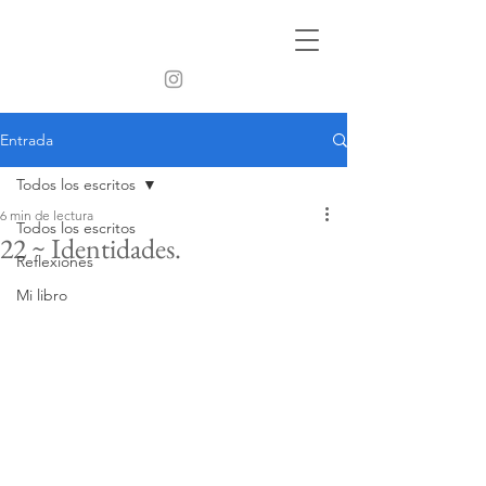
Entrada
Todos los escritos
6 min de lectura
Todos los escritos
22 ~ Identidades.
Reflexiones
Mi libro