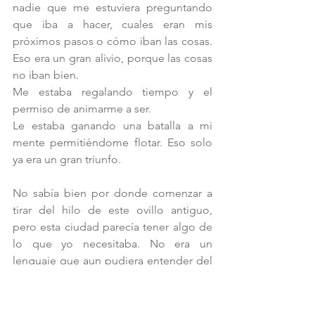
nadie que me estuviera preguntando 
que iba a hacer, cuales eran mis 
próximos pasos o cómo iban las cosas. 
Eso era un gran alivio, porque las cosas 
no iban bien.
Me estaba regalando tiempo y el 
permiso de animarme a ser.
Le estaba ganando una batalla a mi 
mente permitiéndome flotar. Eso solo 
ya era un gran triunfo. 
No sabía bien por donde comenzar a 
tirar del hilo de este ovillo antiguo, 
pero esta ciudad parecía tener algo de 
lo que yo necesitaba. No era un 
lenguaje que aun pudiera entender del 
todo, pero mi cuerpo lo comprendía 
de otras maneras. Empezaba a sentirse 
a gusto.