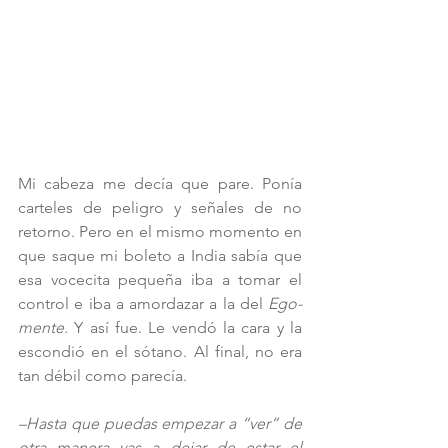
Mi cabeza me decía que pare. Ponía 
carteles de peligro y señales de no 
retorno. Pero en el mismo momento en 
que saque mi boleto a India sabía que 
esa vocecita pequeña iba a tomar el 
control e iba a amordazar a la del 
Ego-
mente
. Y así fue. Le vendó la cara y la 
escondió en el sótano. Al final, no era 
tan débil como parecía. 
–Hasta que puedas empezar a “ver” de 
otra manera vas a dejar de estar el 