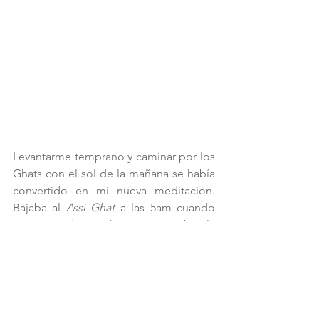
Levantarme temprano y caminar por los 
Ghats con el sol de la mañana se había 
convertido en mi nueva meditación. 
Bajaba al
 Assi Ghat
 a las 5am cuando 
aún era de noche. Presenciaba la 
ceremonia del Aarti y veía a los monjes 
jóvenes con sus candelabros de 
serpiente de fuego iluminar la salida 
del sol entre cantos, mantras y 
bendiciones. Hacía 
Yoga
 y 
Pranayama