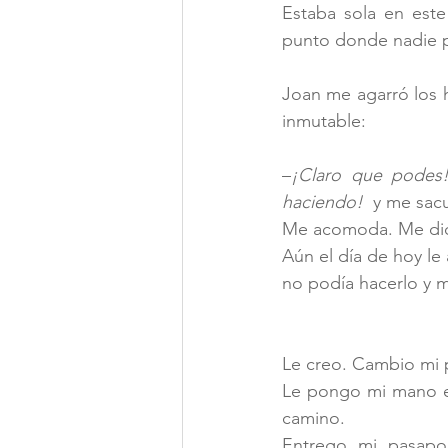
Estaba sola en est
punto donde nadie p
Joan me agarró los 
inmutable:
–
¡Claro que podes
haciendo!
  y me sa
Me acomoda. Me dice
Aún el día de hoy le
no podía hacerlo y m
Le creo. Cambio mi p
Le pongo mi mano en
camino. 
Entrego mi pasapor