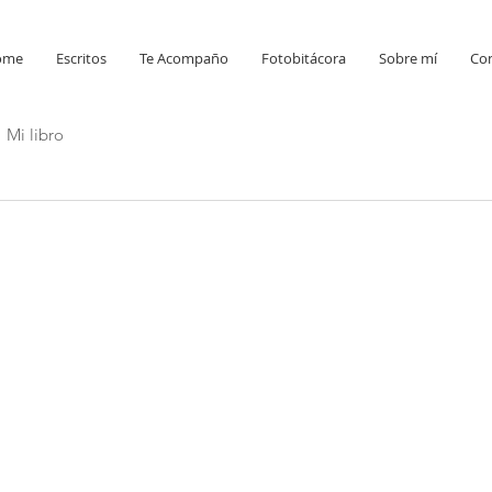
ome
Escritos
Te Acompaño
Fotobitácora
Sobre mí
Co
Mi libro