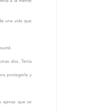
enía a la mente 
e una vida que 
susté. 
tras dos. Tenía 
a protegerla y 
 ajenas que se 