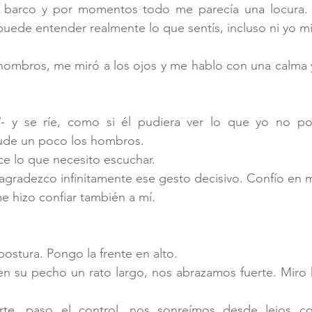
e barco y por momentos todo me parecía una locura. 
uede entender realmente lo que sentís, incluso ni yo m
hombros, me miró a los ojos y me hablo con una calma y
!
- y se ríe, como si él pudiera ver lo que yo no po
cude un poco los hombros.
 lo que necesito escuchar.
 agradezco infinitamente ese gesto decisivo. Confío en m
e hizo confiar también a mí.
ostura. Pongo la frente en alto.
 su pecho un rato largo, nos abrazamos fuerte. Miro ha
te, paso el control, nos sonreímos desde lejos co