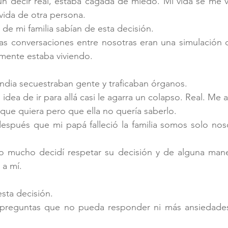
un decir real, estaba cagada de miedo. Mi vida se me v
 vida de otra persona.
 de mi familia sabían de esta decisión.
as conversaciones entre nosotras eran una simulación d
lmente estaba viviendo. 
 India secuestraban gente y traficaban órganos. 
idea de ir para allá casi le agarra un colapso. Real. Me a
que quiera pero que ella no quería saberlo.
después que mi papá falleció la familia somos solo noso
 mucho decidí respetar su decisión y de alguna maner
a mí. 
esta decisión.
preguntas que no pueda responder ni más ansiedades