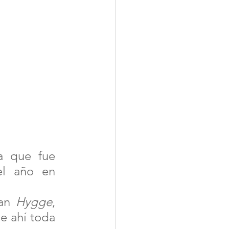
 que fue 
l año en 
an 
Hygge
, 
 ahí toda 