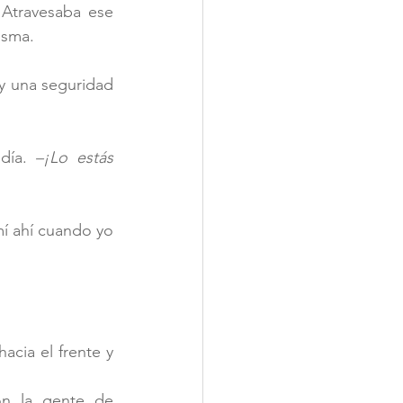
Atravesaba ese 
isma. 
 una seguridad 
día. 
–¡Lo estás 
í ahí cuando yo 
cia el frente y 
n la gente de 