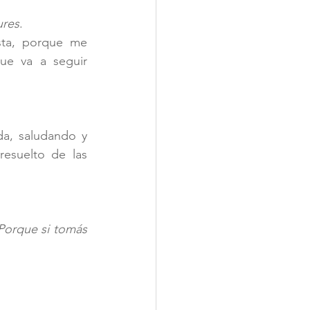
ures
. 
ta, porque me 
e va a seguir 
a, saludando y 
esuelto de las 
Porque si tomás 